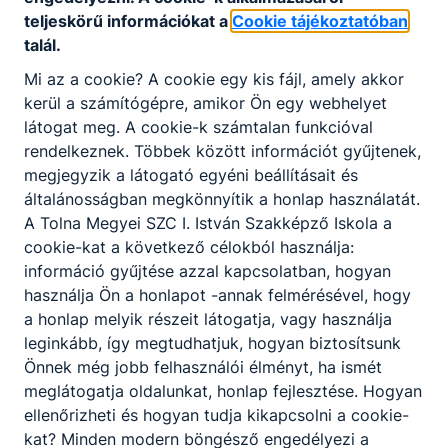
teljeskörű információkat a
Cookie tájékoztatóban
Partnereink
talál.
Mi az a cookie? A cookie egy kis fájl, amely akkor
kerül a számítógépre, amikor Ön egy webhelyet
látogat meg. A cookie-k számtalan funkcióval
rendelkeznek. Többek között információt gyűjtenek,
megjegyzik a látogató egyéni beállításait és
általánosságban megkönnyítik a honlap használatát.
A Tolna Megyei SZC I. István Szakképző Iskola a
cookie-kat a következő célokból használja:
információ gyűjtése azzal kapcsolatban, hogyan
használja Ön a honlapot -annak felmérésével, hogy
a honlap melyik részeit látogatja, vagy használja
leginkább, így megtudhatjuk, hogyan biztosítsunk
Önnek még jobb felhasználói élményt, ha ismét
meglátogatja oldalunkat, honlap fejlesztése. Hogyan
ellenőrizheti és hogyan tudja kikapcsolni a cookie-
kat? Minden modern böngésző engedélyezi a