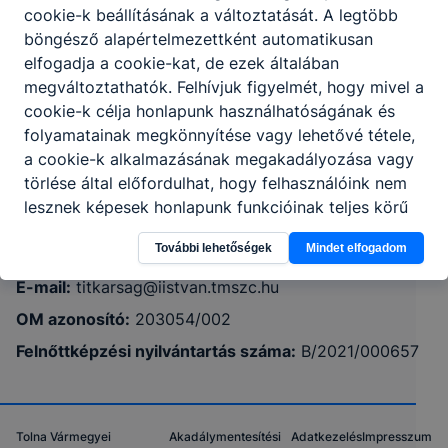
cookie-k beállításának a változtatását. A legtöbb
böngésző alapértelmezettként automatikusan
elfogadja a cookie-kat, de ezek általában
megváltoztathatók. Felhívjuk figyelmét, hogy mivel a
Tolna Vármegyei SZC I. István Szakképző
cookie-k célja honlapunk használhatóságának és
Iskola
folyamatainak megkönnyítése vagy lehetővé tétele,
a cookie-k alkalmazásának megakadályozása vagy
törlése által előfordulhat, hogy felhasználóink nem
7030 Paks, Iskola u. 7.
lesznek képesek honlapunk funkcióinak teljes körű
használatára, vagy a honlap a tervezettől eltérően
Telefon:
+36/75/311-278
További lehetőségek
Mindet elfogadom
fog működni böngészőjében.
E-mail:
titkarsag@iistvan.tmszc.hu
OM azonosító:
203054/002
Felnőttképzési nyilvántartás száma:
B/2021/000657
Tolna Vármegyei
Akadálymentesítési
Adatkezelés
Impresszum