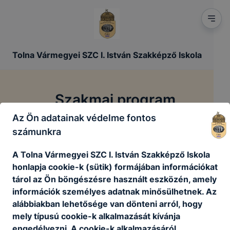
Tolna Vármegyei SZC I. István Szakképző Iskola
Szakmai program
Az Ön adatainak védelme fontos
/
/
számunkra
Főoldal
Szakmai dokumentumok
Szakmai program
A Tolna Vármegyei SZC I. István Szakképző Iskola
honlapja cookie-k (sütik) formájában információkat
Szakmai program
tárol az Ön böngészésre használt eszközén, amely
információk személyes adatnak minősülhetnek. Az
alábbiakban lehetősége van dönteni arról, hogy
mely típusú cookie-k alkalmazását kívánja
engedélyezni. A cookie-k alkalmazásáról