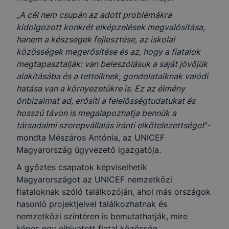
„
A cél nem csupán az adott problémákra
kidolgozott konkrét elképzelések megvalósítása,
hanem a készségek fejlesztése, az iskolai
közösségek megerősítése és az, hogy a fiatalok
megtapasztalják: van beleszólásuk a saját jövőjük
alakításába és a tetteiknek, gondolataiknak valódi
hatása van a környezetükre is. Ez az élmény
önbizalmat ad, erősíti a felelősségtudatukat és
hosszú távon is megalapozhatja bennük a
társadalmi szerepvállalás iránti elkötelezettséget
”-
mondta Mészáros Antónia, az UNICEF
Magyarország ügyvezető igazgatója.
A győztes csapatok képviselhetik
Magyarországot az UNICEF nemzetközi
fiataloknak szóló találkozóján, ahol más országok
hasonló projektjeivel találkozhatnak és
nemzetközi színtéren is bemutathatják, mire
képes egy elhivatott fiatal közösség.