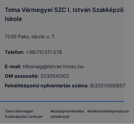
Tolna Vármegyei SZC I. István Szakképző
Iskola
7030 Paks, Iskola u. 7.
Telefon:
+36/75/311-278
E-mail:
titkarsag@iistvan.tmszc.hu
OM azonosító:
203054/002
Felnőttképzési nyilvántartás száma:
B/2021/000657
Tolna Vármegyei
Akadálymentesítési
Adatkezelés
Impresszum
Szakképzési Centrum
nyilatkozat