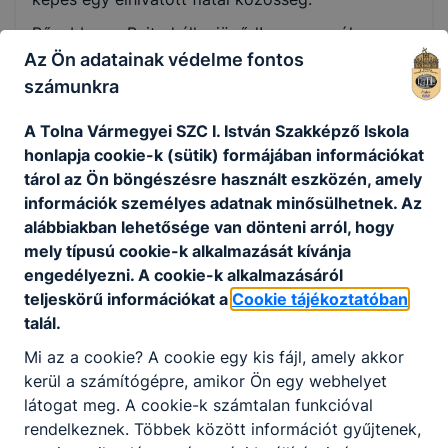
Bővebben a Rajtad áll a jövőd! programról:
https://unicef.hu/rajtad-all-a-jovod
Az Ön adatainak védelme fontos
számunkra
KÉPEK >>>
https://we.tl/t-Hlz1knLQEp
A Tolna Vármegyei SZC I. István Szakképző Iskola
honlapja cookie-k (sütik) formájában információkat
tárol az Ön böngészésre használt eszközén, amely
információk személyes adatnak minősülhetnek. Az
Megosztás
alábbiakban lehetősége van dönteni arról, hogy
mely típusú cookie-k alkalmazását kívánja
engedélyezni. A cookie-k alkalmazásáról
teljeskörű információkat a
Cookie tájékoztatóban
talál.
KAPCSOLÓDÓ HÍREK
Mi az a cookie? A cookie egy kis fájl, amely akkor
kerül a számítógépre, amikor Ön egy webhelyet
látogat meg. A cookie-k számtalan funkcióval
rendelkeznek. Többek között információt gyűjtenek,