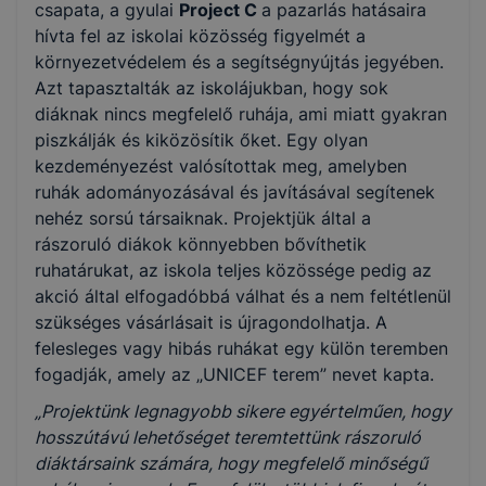
csapata, a gyulai
Project C
a pazarlás hatásaira
hívta fel az iskolai közösség figyelmét a
környezetvédelem és a segítségnyújtás jegyében.
Azt tapasztalták az iskolájukban, hogy sok
diáknak nincs megfelelő ruhája, ami miatt gyakran
piszkálják és kiközösítik őket. Egy olyan
kezdeményezést valósítottak meg, amelyben
ruhák adományozásával és javításával segítenek
nehéz sorsú társaiknak. Projektjük által a
rászoruló diákok könnyebben bővíthetik
ruhatárukat, az iskola teljes közössége pedig az
akció által elfogadóbbá válhat és a nem feltétlenül
szükséges vásárlásait is újragondolhatja. A
felesleges vagy hibás ruhákat egy külön teremben
fogadják, amely az „UNICEF terem” nevet kapta.
„Projektünk legnagyobb sikere egyértelműen, hogy
hosszútávú lehetőséget teremtettünk rászoruló
diáktársaink számára, hogy megfelelő minőségű