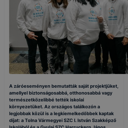
A záróeseményen bemutatták saját projektjüket,
amellyel biztonságosabbá, otthonosabbá vagy
természetközelibbé tették iskolai
környezetüket. Az országos találkozón a
legjobbak közül is a legkiemelkedőbbek kaptak
díjat: a Tolna Vármegyei SZC I. István Szakképző
Iskolából és a Gyulai SZC Harruckern János