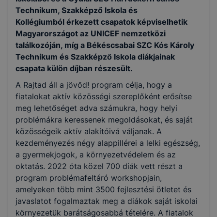
Technikum, Szakképző Iskola és
Kollégiumból érkezett csapatok képviselhetik
Magyarországot az UNICEF nemzetközi
találkozóján, míg a Békéscsabai SZC Kós Károly
Technikum és Szakképző Iskola diákjainak
csapata külön díjban részesült.
A Rajtad áll a jövőd! program célja, hogy a
fiatalokat aktív közösségi szereplőként erősítse
meg lehetőséget adva számukra, hogy helyi
problémákra keressenek megoldásokat, és saját
közösségeik aktív alakítóivá váljanak. A
kezdeményezés négy alappillérei a lelki egészség,
a gyermekjogok, a környezetvédelem és az
oktatás. 2022 óta közel 700 diák vett részt a
program problémafeltáró workshopjain,
amelyeken több mint 3500 fejlesztési ötletet és
javaslatot fogalmaztak meg a diákok saját iskolai
környezetük barátságosabbá tételére. A fiatalok