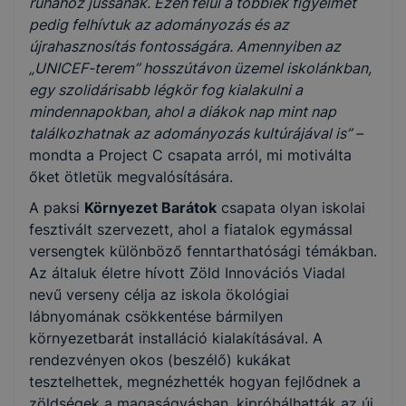
ruhához jussanak. Ezen felül a többiek figyelmét
pedig felhívtuk az adományozás és az
újrahasznosítás fontosságára. Amennyiben az
„UNICEF-terem” hosszútávon üzemel iskolánkban,
egy szolidárisabb légkör fog kialakulni a
mindennapokban, ahol a diákok nap mint nap
találkozhatnak az adományozás kultúrájával is” –
mondta a Project C csapata arról, mi motiválta
őket ötletük megvalósítására.
A paksi
Környezet Barátok
csapata olyan iskolai
fesztivált szervezett, ahol a fiatalok egymással
versengtek különböző fenntarthatósági témákban.
Az általuk életre hívott Zöld Innovációs Viadal
nevű verseny célja az iskola ökológiai
lábnyomának csökkentése bármilyen
környezetbarát installáció kialakításával. A
rendezvényen okos (beszélő) kukákat
tesztelhettek, megnézhették hogyan fejlődnek a
zöldségek a magaságyásban, kipróbálhatták az új