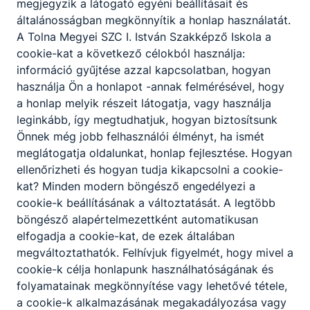
megjegyzik a látogató egyéni beállításait és
általánosságban megkönnyítik a honlap használatát.
A Tolna Megyei SZC I. István Szakképző Iskola a
cookie-kat a következő célokból használja:
információ gyűjtése azzal kapcsolatban, hogyan
használja Ön a honlapot -annak felmérésével, hogy
a honlap melyik részeit látogatja, vagy használja
leginkább, így megtudhatjuk, hogyan biztosítsunk
Helló nyár! - Új Diákmagazin szám
Önnek még jobb felhasználói élményt, ha ismét
meglátogatja oldalunkat, honlap fejlesztése. Hogyan
Tanév végéhez érve mindig kellemes dolog felidézni az
ellenőrizheti és hogyan tudja kikapcsolni a cookie-
elmúlt félévben átélt örömöket, sikereket, élményeket.
kat? Minden modern böngésző engedélyezi a
cookie-k beállításának a változtatását. A legtöbb
2026. jún. 14.
Intézmény
böngésző alapértelmezettként automatikusan
elfogadja a cookie-kat, de ezek általában
megváltoztathatók. Felhívjuk figyelmét, hogy mivel a
cookie-k célja honlapunk használhatóságának és
folyamatainak megkönnyítése vagy lehetővé tétele,
a cookie-k alkalmazásának megakadályozása vagy