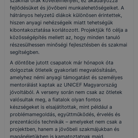
szakmai órák követelményeit, ez akadályozza
fejlődésüket és jövőbeni munkalehetőségeiket. A
hátrányos helyzetű diákok különösen érintettek,
hiszen anyagi nehézségeik miatt tehetségük
kibontakoztatása korlátozott. Projektjük fő célja a
közösségépítés mellett az, hogy minden tanuló
részesülhessen minőségi fejlesztésben és szakmai
segítségben.
A döntőbe jutott csapatok már hónapok óta
dolgoztak ötleteik gyakorlati megvalósításán,
amelyhez némi anyagi támogatást és személyes
mentorálást kaptak az UNICEF Magyarország
jóvoltából. A verseny során nem csak az ötletek
valósultak meg, a fiatalok olyan fontos
készségeket is elsajátítottak, mint például a
problémamegoldás, együttműködés, érvelés és
prezentációs technikák – amelyeket nem csak a
projektben, hanem a jövőbeli szakmájukban és
magánéletükben is kamatoztatnak majd.