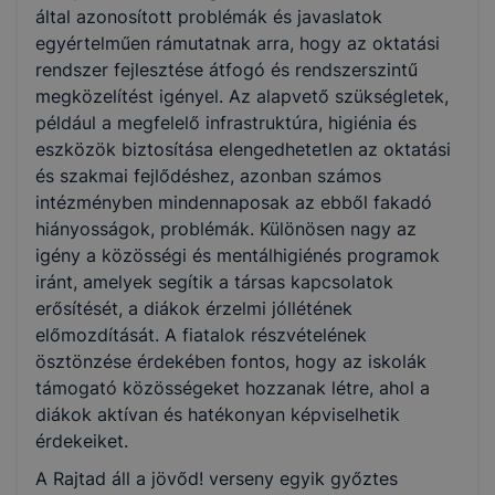
által azonosított problémák és javaslatok
egyértelműen rámutatnak arra, hogy az oktatási
rendszer fejlesztése átfogó és rendszerszintű
megközelítést igényel. Az alapvető szükségletek,
például a megfelelő infrastruktúra, higiénia és
eszközök biztosítása elengedhetetlen az oktatási
és szakmai fejlődéshez, azonban számos
intézményben mindennaposak az ebből fakadó
hiányosságok, problémák. Különösen nagy az
igény a közösségi és mentálhigiénés programok
iránt, amelyek segítik a társas kapcsolatok
erősítését, a diákok érzelmi jóllétének
előmozdítását. A fiatalok részvételének
ösztönzése érdekében fontos, hogy az iskolák
támogató közösségeket hozzanak létre, ahol a
diákok aktívan és hatékonyan képviselhetik
érdekeiket.
A Rajtad áll a jövőd! verseny egyik győztes