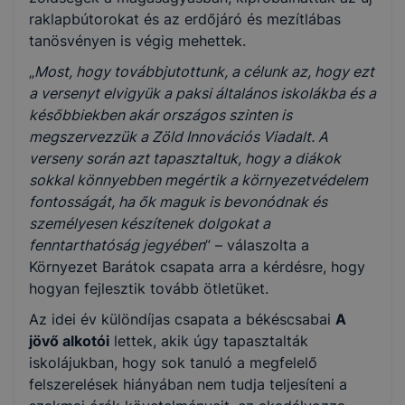
raklapbútorokat és az erdőjáró és mezítlábas
tanösvényen is végig mehettek.
„
Most, hogy továbbjutottunk, a célunk az, hogy ezt
a versenyt elvigyük a paksi általános iskolákba és a
későbbiekben akár országos szinten is
megszervezzük a Zöld Innovációs Viadalt. A
verseny során azt tapasztaltuk, hogy a diákok
sokkal könnyebben megértik a környezetvédelem
fontosságát, ha ők maguk is bevonódnak és
személyesen készítenek dolgokat a
fenntarthatóság jegyében
” – válaszolta a
Környezet Barátok csapata arra a kérdésre, hogy
hogyan fejlesztik tovább ötletüket.
Az idei év különdíjas csapata a békéscsabai
A
jövő alkotói
lettek, akik úgy tapasztalták
iskolájukban, hogy sok tanuló a megfelelő
felszerelések hiányában nem tudja teljesíteni a